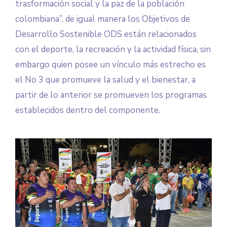
trasformación social y la paz de la población
colombiana”, de igual manera los Objetivos de
Desarrollo Sostenible ODS están relacionados
con el deporte, la recreación y la actividad física, sin
embargo quien posee un vínculo más estrecho es
el No 3 que promueve la salud y el bienestar, a
partir de lo anterior se promueven los programas
establecidos dentro del componente.