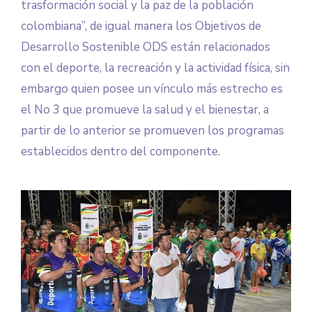
trasformación social y la paz de la población
colombiana”, de igual manera los Objetivos de
Desarrollo Sostenible ODS están relacionados
con el deporte, la recreación y la actividad física, sin
embargo quien posee un vínculo más estrecho es
el No 3 que promueve la salud y el bienestar, a
partir de lo anterior se promueven los programas
establecidos dentro del componente.