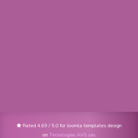
Rated 4.69 / 5.0 for Joomla templates design
on
Tecnologías AVG sas