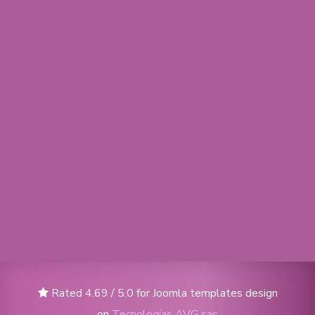
Rated 4.69 / 5.0 for Joomla templates design
on
Tecnologías AVG sas