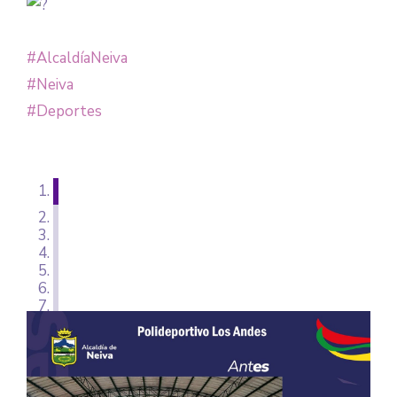
#AlcaldíaNeiva
#Neiva
#Deportes