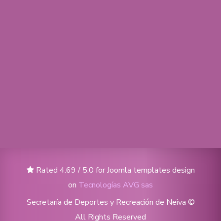
Rated 4.69 / 5.0 for Joomla templates design
on
Tecnologías AVG sas
Secretaría de Deportes y Recreación de Neiva ©
All Rights Reserved